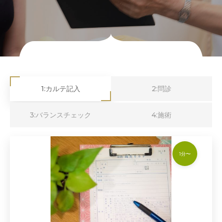
1:カルテ記入
2:問診
3:バランスチェック
4:施術
1分〜